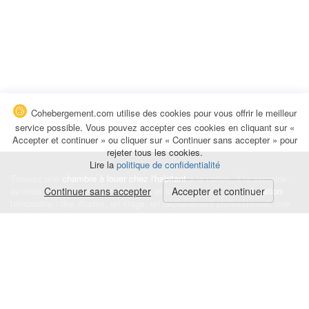
Cohebergement.com utilise des cookies pour vous offrir le meilleur
service possible. Vous pouvez accepter ces cookies en cliquant sur «
Accepter et continuer » ou cliquer sur « Continuer sans accepter » pour
rejeter tous les cookies.
Lire la
politique de confidentialité
Trouvez une
chambre à louer chez l'habitant
à la nuitée, à la semaine,
au mois ou à l'année pour de courts et longs séjours, une
Continuer sans accepter
Accepter et continuer
colocation
temporaire : des études, un stage, un déplacement professionnel, une
recherche de logement.
Événements
|
Blog
|
Avis et commentaires
|
Contact
Louez votre chambre
|
Trouvez un locataire
|
Déposez une alerte