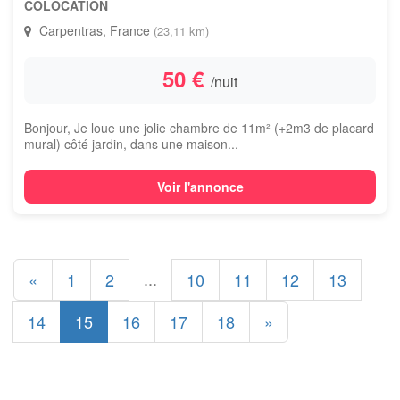
COLOCATION
Carpentras, France
(23,11 km)
50 €
/nuit
Bonjour, Je loue une jolie chambre de 11m² (+2m3 de placard
mural) côté jardin, dans une maison...
Voir l'annonce
...
«
1
2
10
11
12
13
14
15
16
17
18
»