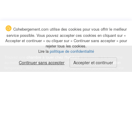
Cohebergement.com utilise des cookies pour vous offrir le meilleur
service possible. Vous pouvez accepter ces cookies en cliquant sur «
Accepter et continuer » ou cliquer sur « Continuer sans accepter » pour
rejeter tous les cookies.
Lire la
politique de confidentialité
Trouvez une
chambre à louer chez l'habitant
à la nuitée, à la semaine,
au mois ou à l'année pour de courts et longs séjours, une
Continuer sans accepter
Accepter et continuer
colocation
temporaire : des études, un stage, un déplacement professionnel, une
recherche de logement.
Événements
|
Blog
|
Avis et commentaires
|
Contact
Louez votre chambre
|
Trouvez un locataire
|
Déposez une alerte
Conditions générales
|
Politique de confidentialité
|
Politique de cookies
|
Mentions légales
© Cohebergement.com 2026