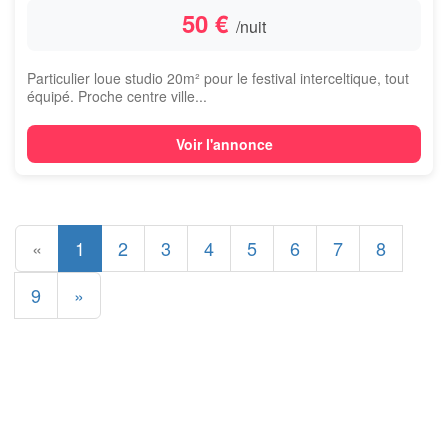
50 €
/nuit
Particulier loue studio 20m² pour le festival interceltique, tout
équipé. Proche centre ville...
Voir l'annonce
«
1
2
3
4
5
6
7
8
9
»