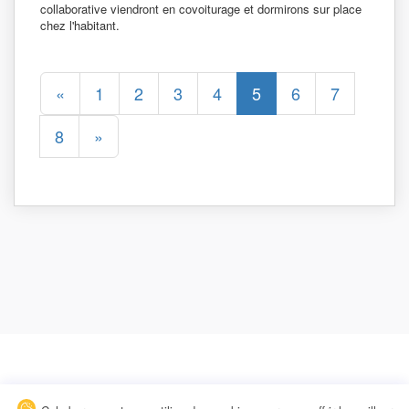
collaborative viendront en covoiturage et dormirons sur place
chez l'habitant.
«
1
2
3
4
5
6
7
8
»