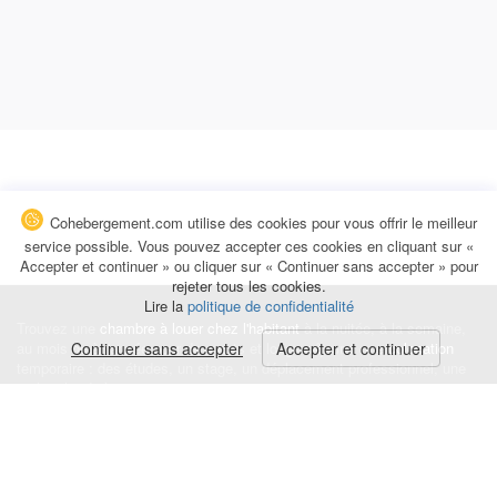
Cohebergement.com utilise des cookies pour vous offrir le meilleur
service possible. Vous pouvez accepter ces cookies en cliquant sur «
Accepter et continuer » ou cliquer sur « Continuer sans accepter » pour
rejeter tous les cookies.
Lire la
politique de confidentialité
Trouvez une
chambre à louer chez l'habitant
à la nuitée, à la semaine,
au mois ou à l'année pour de courts et longs séjours, une
Continuer sans accepter
Accepter et continuer
colocation
temporaire : des études, un stage, un déplacement professionnel, une
recherche de logement.
Événements
|
Blog
|
Avis et commentaires
|
Contact