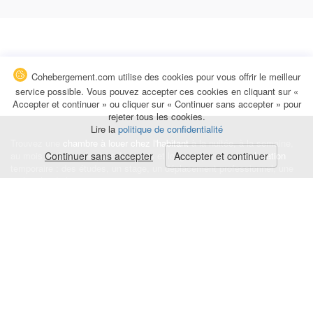
Cohebergement.com utilise des cookies pour vous offrir le meilleur
service possible. Vous pouvez accepter ces cookies en cliquant sur «
Accepter et continuer » ou cliquer sur « Continuer sans accepter » pour
rejeter tous les cookies.
Lire la
politique de confidentialité
Trouvez une
chambre à louer chez l'habitant
à la nuitée, à la semaine,
au mois ou à l'année pour de courts et longs séjours, une
Continuer sans accepter
Accepter et continuer
colocation
temporaire : des études, un stage, un déplacement professionnel, une
recherche de logement.
Événements
|
Blog
|
Avis et commentaires
|
Contact
Louez votre chambre
|
Trouvez un locataire
|
Déposez une alerte
Conditions générales
|
Politique de confidentialité
|
Politique de cookies
|
Mentions légales
© Cohebergement.com 2026