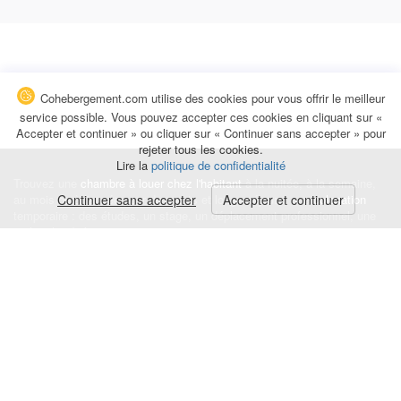
Cohebergement.com utilise des cookies pour vous offrir le meilleur
service possible. Vous pouvez accepter ces cookies en cliquant sur «
Accepter et continuer » ou cliquer sur « Continuer sans accepter » pour
rejeter tous les cookies.
Lire la
politique de confidentialité
Trouvez une
chambre à louer chez l'habitant
à la nuitée, à la semaine,
au mois ou à l'année pour de courts et longs séjours, une
Continuer sans accepter
Accepter et continuer
colocation
temporaire : des études, un stage, un déplacement professionnel, une
recherche de logement.
Événements
|
Blog
|
Avis et commentaires
|
Contact
Louez votre chambre
|
Trouvez un locataire
|
Déposez une alerte
Conditions générales
|
Politique de confidentialité
|
Politique de cookies
|
Mentions légales
© Cohebergement.com 2026