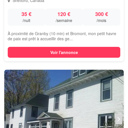
Shefford, Canada
35 €
120 €
300 €
/nuit
/semaine
/mois
À proximité de Granby (10 min) et Bromont, mon petit havre
de paix est prêt à accueillir des ge...
Voir l'annonce