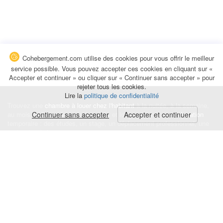
Cohebergement.com utilise des cookies pour vous offrir le meilleur
service possible. Vous pouvez accepter ces cookies en cliquant sur «
Accepter et continuer » ou cliquer sur « Continuer sans accepter » pour
rejeter tous les cookies.
Lire la
politique de confidentialité
Trouvez une
chambre à louer chez l'habitant
à la nuitée, à la semaine,
au mois ou à l'année pour de courts et longs séjours, une
Continuer sans accepter
Accepter et continuer
colocation
temporaire : des études, un stage, un déplacement professionnel, une
recherche de logement.
Événements
|
Blog
|
Avis et commentaires
|
Contact
Louez votre chambre
|
Trouvez un locataire
|
Déposez une alerte
Conditions générales
|
Politique de confidentialité
|
Politique de cookies
|
Mentions légales