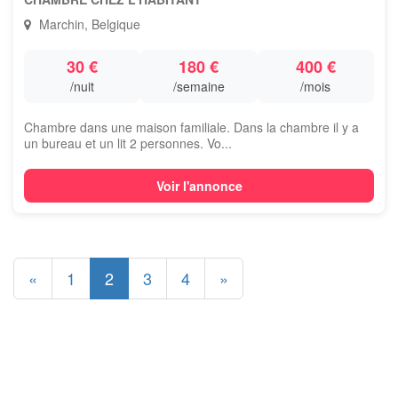
Marchin, Belgique
30 €
180 €
400 €
/nuit
/semaine
/mois
Chambre dans une maison familiale. Dans la chambre il y a
un bureau et un lit 2 personnes. Vo...
Voir l'annonce
«
1
2
3
4
»