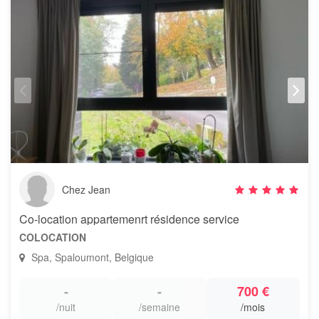
Chez Jean
Co-location appartemenrt résidence service
COLOCATION
Spa, Spaloumont, Belgique
-
-
700 €
/nuit
/semaine
/mois