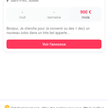
Saint-Prex, Suisse
-
-
900 €
/nuit
/semaine
/mois
Bonjour, Je cherche pour (à convenir ou des 1 dec) un
nouveau coloc dans un très bel apparte...
Voir l'annonce
Cohebergement.com utilise des cookies pour vous offrir le meilleur