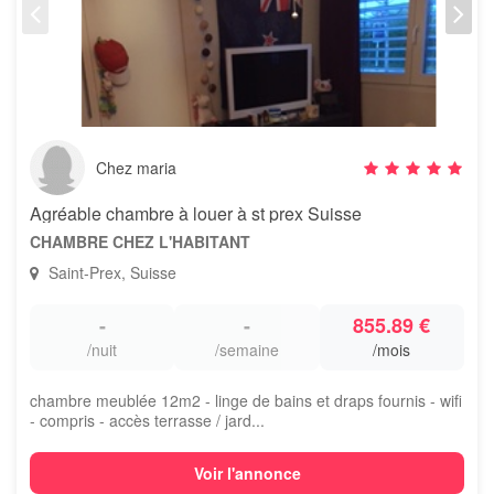
Chez maria
Agréable chambre à louer à st prex Suisse
CHAMBRE CHEZ L'HABITANT
Saint-Prex, Suisse
-
-
855.89 €
/nuit
/semaine
/mois
chambre meublée 12m2 - linge de bains et draps fournis - wifi
- compris - accès terrasse / jard...
Voir l'annonce