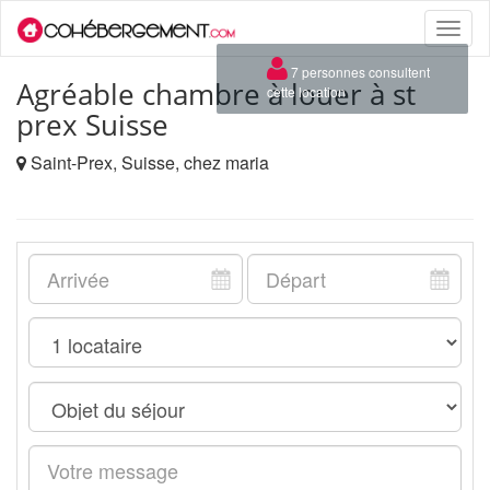
Toggle
naviga
×
7 personnes consultent
Agréable chambre à louer à st
cette location
prex Suisse
Saint-Prex, Suisse, chez maria