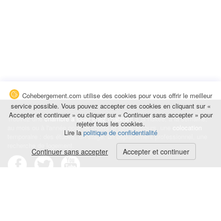
Cohebergement.com utilise des cookies pour vous offrir le meilleur
service possible. Vous pouvez accepter ces cookies en cliquant sur «
Accepter et continuer » ou cliquer sur « Continuer sans accepter » pour
Trouvez une
chambre à louer chez l'habitant
à la nuitée, à la semaine,
rejeter tous les cookies.
au mois ou à l'année pour de courts et longs séjours, une
colocation
Lire la
politique de confidentialité
temporaire : des études, un stage, un déplacement professionnel, une
recherche de logement.
Continuer sans accepter
Accepter et continuer
Événements
|
Blog
|
Avis et commentaires
|
Contact
Louez votre chambre
|
Trouvez un locataire
|
Déposez une alerte
Conditions générales
|
Politique de confidentialité
|
Politique de cookies