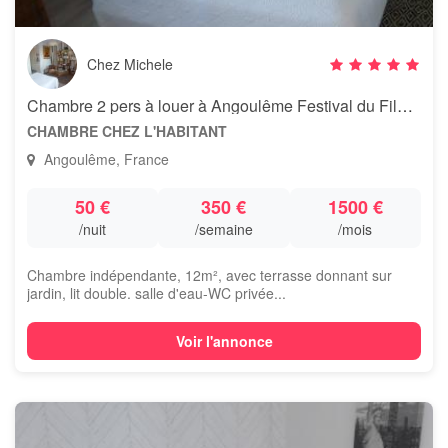
Chez Michele
Chambre 2 pers à louer à Angoulême Festival du Film 20 au 26 août 2019
CHAMBRE CHEZ L'HABITANT
Angoulême, France
50 €
350 €
1500 €
/nuit
/semaine
/mois
Chambre indépendante, 12m², avec terrasse donnant sur
jardin, lit double. salle d'eau-WC privée...
Voir l'annonce