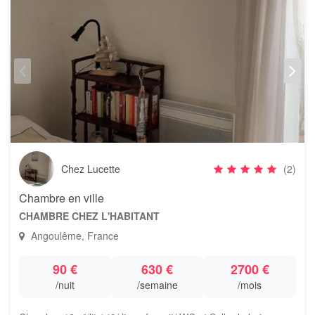
Chez Lucette
(2)
Chambre en ville
CHAMBRE CHEZ L'HABITANT
Angoulême, France
90 €
630 €
2700 €
/nuit
/semaine
/mois