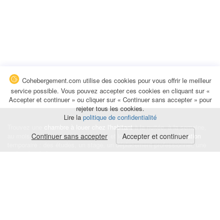
Cohebergement.com utilise des cookies pour vous offrir le meilleur
service possible. Vous pouvez accepter ces cookies en cliquant sur «
Accepter et continuer » ou cliquer sur « Continuer sans accepter » pour
rejeter tous les cookies.
Lire la
politique de confidentialité
Trouvez une
chambre à louer chez l'habitant
à la nuitée, à la semaine,
au mois ou à l'année pour de courts et longs séjours, une
Continuer sans accepter
Accepter et continuer
colocation
temporaire : des études, un stage, un déplacement professionnel, une
recherche de logement.
Événements
|
Blog
|
Avis et commentaires
|
Contact
Louez votre chambre
|
Trouvez un locataire
|
Déposez une alerte