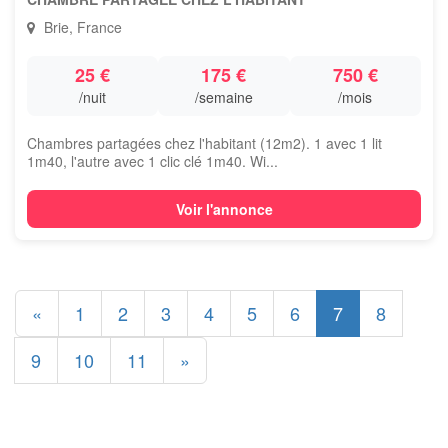
Brie, France
25 €
175 €
750 €
/nuit
/semaine
/mois
Chambres partagées chez l'habitant (12m2). 1 avec 1 lit
1m40, l'autre avec 1 clic clé 1m40. Wi...
Voir l'annonce
«
1
2
3
4
5
6
7
8
9
10
11
»