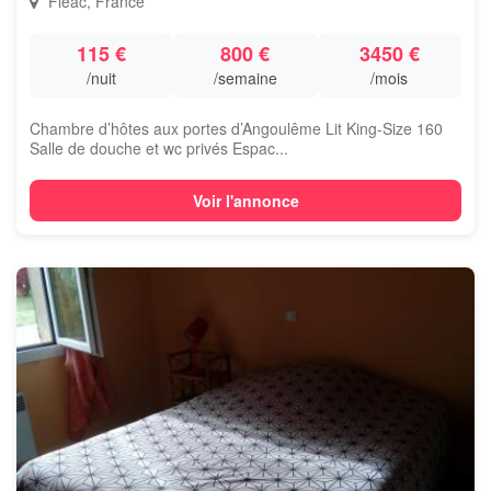
Fléac, France
115 €
800 €
3450 €
/nuit
/semaine
/mois
Chambre d’hôtes aux portes d’Angoulême Lit King-Size 160
Salle de douche et wc privés Espac...
Voir l'annonce