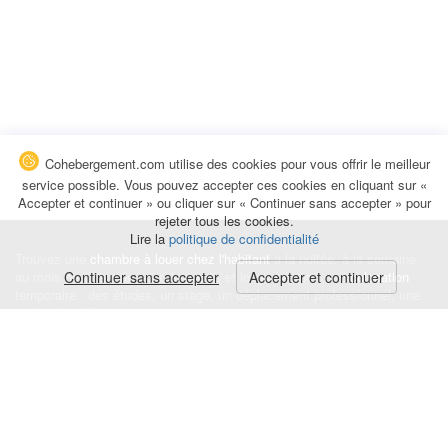
Cohebergement.com utilise des cookies pour vous offrir le meilleur
service possible. Vous pouvez accepter ces cookies en cliquant sur «
Accepter et continuer » ou cliquer sur « Continuer sans accepter » pour
rejeter tous les cookies.
Lire la
politique de confidentialité
Trouvez une
chambre à louer chez l'habitant
à la nuitée, à la semaine,
au mois ou à l'année pour de courts et longs séjours, une
Continuer sans accepter
Accepter et continuer
colocation
temporaire : des études, un stage, un déplacement professionnel, une
recherche de logement.
Événements
|
Blog
|
Avis et commentaires
|
Contact
Louez votre chambre
|
Trouvez un locataire
|
Déposez une alerte