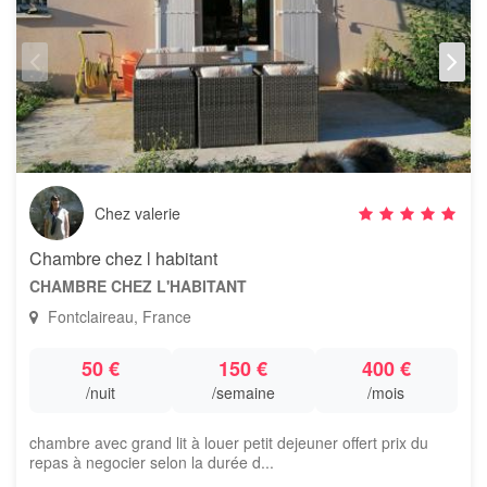
Chez valerie
Chambre chez l habitant
CHAMBRE CHEZ L'HABITANT
Fontclaireau, France
50 €
150 €
400 €
/nuit
/semaine
/mois
chambre avec grand lit à louer petit dejeuner offert prix du
repas à negocier selon la durée d...