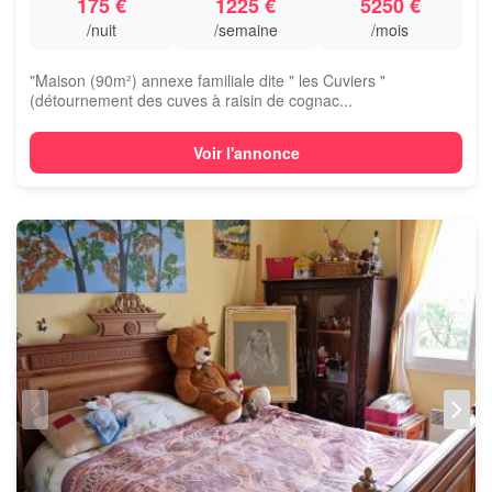
175 €
1225 €
5250 €
/nuit
/semaine
/mois
"Maison (90m²) annexe familiale dite " les Cuviers "
(détournement des cuves à raisin de cognac...
Voir l'annonce