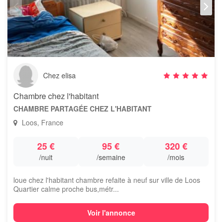
Chez elisa
Chambre chez l'habitant
CHAMBRE PARTAGÉE CHEZ L'HABITANT
Loos, France
25 €
95 €
320 €
/nuit
/semaine
/mois
loue chez l'habitant chambre refaite à neuf sur ville de Loos
Quartier calme proche bus,métr...
Voir l'annonce