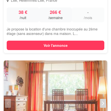
Lille, Hellemmes-Lille, France
38 €
266 €
-
/nuit
/semaine
/mois
Je propose la location d'une chambre inoccupée au 2ème
étage (sans ascenseur) dans ma maison. L...
Voir l'annonce