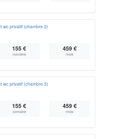
t wc privatif (chambre 2)
155 €
459 €
/semaine
/mois
t wc privatif (chambre 3)
155 €
459 €
/semaine
/mois