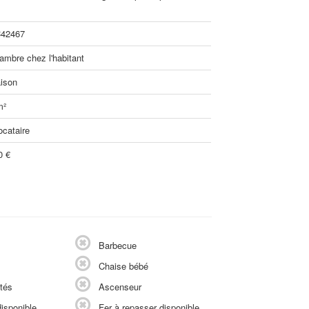
42467
ambre chez l'habitant
ison
m²
ocataire
0 €
Barbecue
Chaise bébé
tés
Ascenseur
isponible
Fer à repasser disponible