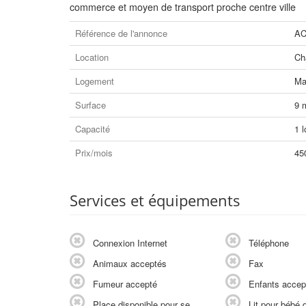
commerce et moyen de transport proche centre ville
Référence de l'annonce
AC
Location
Ch
Logement
Ma
Surface
9 
Capacité
1 l
Prix/mois
45
Services et équipements
Connexion Internet
Téléphone
Animaux acceptés
Fax
Fumeur accepté
Enfants accep
Place disponible pour se
Lit pour bébé d