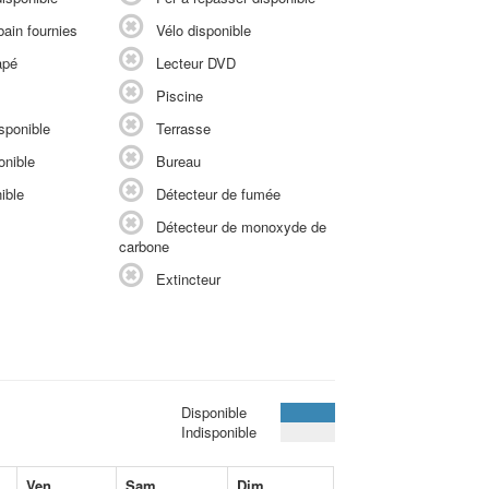
ain fournies
Vélo disponible
apé
Lecteur DVD
Piscine
sponible
Terrasse
onible
Bureau
ible
Détecteur de fumée
Détecteur de monoxyde de
carbone
Extincteur
Disponible
Indisponible
Ven
Sam
Dim