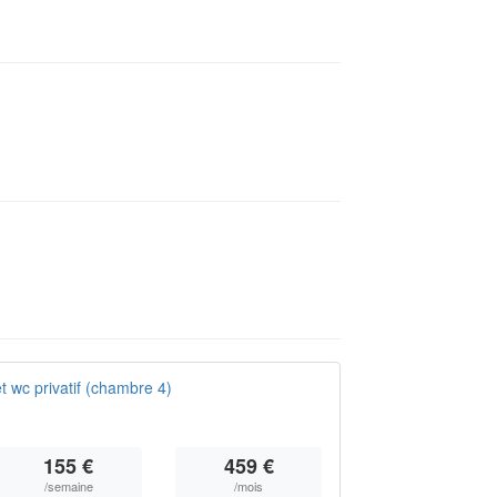
t wc privatif (chambre 4)
155 €
459 €
/semaine
/mois