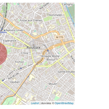
Leaflet
| données ©
OpenStreetMap