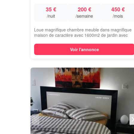
35 €
200 €
450 €
/nuit
/semaine
/mois
Loue magnifique chambre meuble dans magnifique
maison de caractère avec 1600m2 de jardin avec
p...
Voir l'annonce