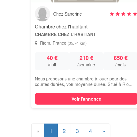
Chez Sandrine
Chambre chez l'habitant
CHAMBRE CHEZ L'HABITANT
Riom, France
(35,74 km)
40 €
210 €
650 €
/nuit
/semaine
/mois
Nous proposons une chambre à louer pour des
courtes durées, voir moyenne durée. Situé à Rio...
Voir l'annonce
«
1
2
3
4
»