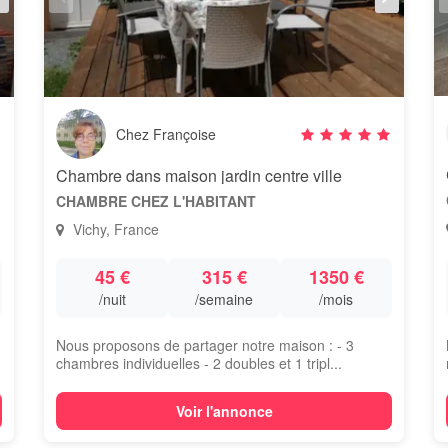
Chez Françoise
Chambre dans maison jardin centre ville
CHAMBRE CHEZ L'HABITANT
Vichy, France
45 €
315 €
1350 €
/nuit
/semaine
/mois
Nous proposons de partager notre maison : - 3
chambres individuelles - 2 doubles et 1 tripl...
Voir l'annonce