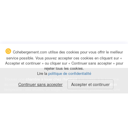
Cohebergement.com utilise des cookies pour vous offrir le meilleur
service possible. Vous pouvez accepter ces cookies en cliquant sur «
Accepter et continuer » ou cliquer sur « Continuer sans accepter » pour
rejeter tous les cookies.
Lire la
politique de confidentialité
Trouvez une
chambre à louer chez l'habitant
à la nuitée, à la semaine,
au mois ou à l'année pour de courts et longs séjours, une
Continuer sans accepter
Accepter et continuer
colocation
temporaire : des études, un stage, un déplacement professionnel, une
recherche de logement.
Événements
|
Blog
|
Avis et commentaires
|
Contact
Louez votre chambre
|
Trouvez un locataire
|
Déposez une alerte