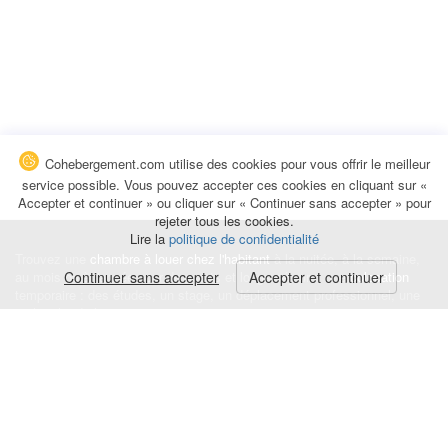
Cohebergement.com utilise des cookies pour vous offrir le meilleur
service possible. Vous pouvez accepter ces cookies en cliquant sur «
Accepter et continuer » ou cliquer sur « Continuer sans accepter » pour
rejeter tous les cookies.
Lire la
politique de confidentialité
Trouvez une
chambre à louer chez l'habitant
à la nuitée, à la semaine,
au mois ou à l'année pour de courts et longs séjours, une
Continuer sans accepter
Accepter et continuer
colocation
temporaire : des études, un stage, un déplacement professionnel, une
recherche de logement.
Événements
|
Blog
|
Avis et commentaires
|
Contact
Louez votre chambre
|
Trouvez un locataire
|
Déposez une alerte