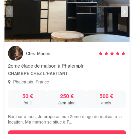
Chez Manon
2eme étage de maison à Phalempin
CHAMBRE CHEZ L'HABITANT
Phalempin, France
50 €
250 €
500 €
/nuit
/semaine
/mois
Bonjour à tous, Je propose mon 2eme étage de maison à la
location. Ma maison se situe à P...