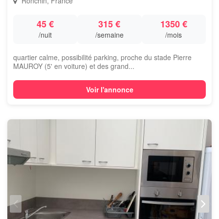
Ronchin, France
45 €
315 €
1350 €
/nuit
/semaine
/mois
quartier calme, possibilité parking, proche du stade Pierre
MAUROY (5' en voiture) et des grand...
Voir l'annonce