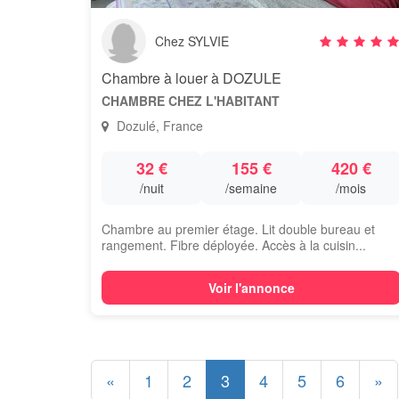
Chez SYLVIE
Chambre à louer à DOZULE
CHAMBRE CHEZ L'HABITANT
Dozulé, France
32 €
155 €
420 €
/nuit
/semaine
/mois
Chambre au premier étage. Lit double bureau et
rangement. Fibre déployée. Accès à la cuisin...
Voir l'annonce
«
1
2
3
4
5
6
»