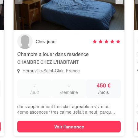
Chez jean
Chambre a louer dans residence
CHAMBRE CHEZ L'HABITANT
Hérouville-Saint-Clair, France
-
-
450 €
/nuit
/semaine
/mois
dans appartement tres clair agreable a vivre au
4eme ascenceur tres calme ,refait a neuf, parqu...
Voir l'annonce