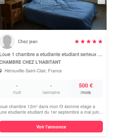
Chez jean
Loue 1 chambre a etudiante etudiant serieux toutes commodites
CHAMBRE CHEZ L'HABITANT
Hérouville-Saint-Clair, France
-
-
500 €
/nuit
/semaine
/mois
loue chambre 12m² dans mon f3 4emme etage a
une etudiante etudiant du 1er septembre a mai juin...
Voir l'annonce