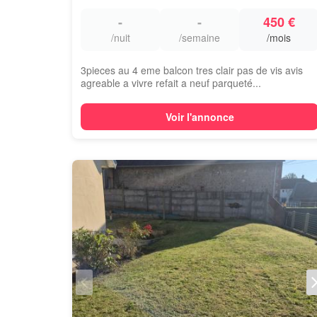
-
-
450 €
/nuit
/semaine
/mois
3pieces au 4 eme balcon tres clair pas de vis avis
agreable a vivre refait a neuf parqueté...
Voir l'annonce