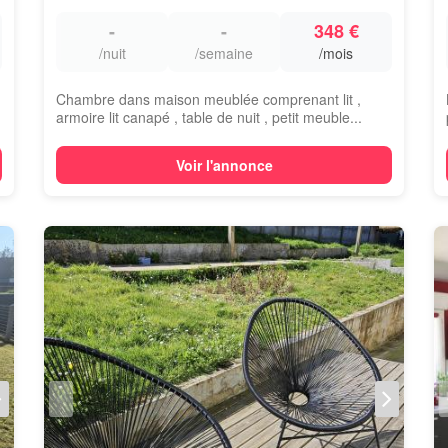
-
-
348 €
/nuit
/semaine
/mois
Chambre dans maison meublée comprenant lit ,
armoire lit canapé , table de nuit , petit meuble...
Voir l'annonce