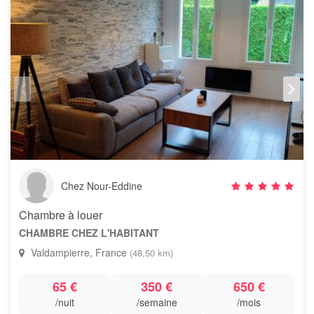
Chez Nour-Eddine
Chambre à louer
CHAMBRE CHEZ L'HABITANT
Valdampierre, France
(48,50 km)
65 €
350 €
650 €
/nuit
/semaine
/mois