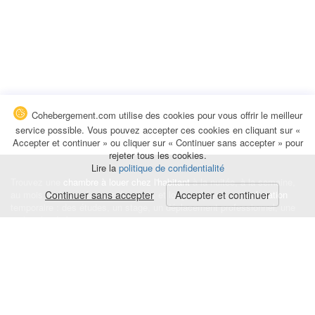
Cohebergement.com utilise des cookies pour vous offrir le meilleur
service possible. Vous pouvez accepter ces cookies en cliquant sur «
Accepter et continuer » ou cliquer sur « Continuer sans accepter » pour
rejeter tous les cookies.
Lire la
politique de confidentialité
Trouvez une
chambre à louer chez l'habitant
à la nuitée, à la semaine,
au mois ou à l'année pour de courts et longs séjours, une
Continuer sans accepter
Accepter et continuer
colocation
temporaire : des études, un stage, un déplacement professionnel, une
recherche de logement.
Événements
|
Blog
|
Avis et commentaires
|
Contact
Louez votre chambre
|
Trouvez un locataire
|
Déposez une alerte