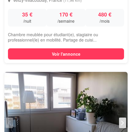
Vélizy-Villacoublay, France
(11,96 km)
35 €
170 €
480 €
/nuit
/semaine
/mois
Chambre meublée pour étudiant(e), stagiaire ou
professionnel(le) en mobilité. Partage de cuisi...
Voir l'annonce