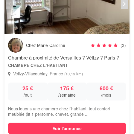
Chez Marie-Caroline
(3)
Chambre à proximité de Versailles ? Vélizy ? Paris ?
CHAMBRE CHEZ L'HABITANT
Vélizy-Villacoublay, France
(10,19 km)
25 €
175 €
600 €
/nuit
/semaine
/mois
Nous louons une chambre chez l’habitant, tout confort,
meublée (lit 1 personne, chevet, grande ...
Voir l'annonce