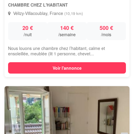
CHAMBRE CHEZ L'HABITANT
Vélizy-Villacoublay, France
(10,19 km)
20 €
140 €
500 €
/nuit
/semaine
/mois
Nous louons une chambre chez l’habitant, calme et
ensoleillée, meublée (lit 1 personne, chevet...
Voir l'annonce