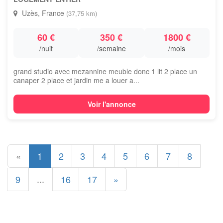
Uzès, France
(37,75 km)
60 €
350 €
1800 €
/nuit
/semaine
/mois
grand studio avec mezannine meuble donc 1 lit 2 place un
canaper 2 place et jardin me a louer a...
Voir l'annonce
«
1
2
3
4
5
6
7
8
...
9
16
17
»