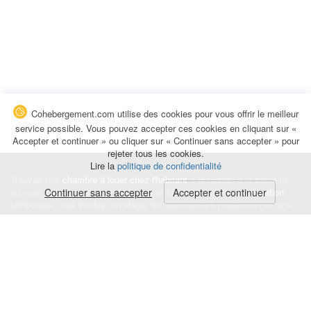
Cohebergement.com utilise des cookies pour vous offrir le meilleur
service possible. Vous pouvez accepter ces cookies en cliquant sur «
Accepter et continuer » ou cliquer sur « Continuer sans accepter » pour
rejeter tous les cookies.
Lire la
politique de confidentialité
Trouvez une
chambre à louer chez l'habitant
à la nuitée, à la semaine,
au mois ou à l'année pour de courts et longs séjours, une
Continuer sans accepter
Accepter et continuer
colocation
temporaire : des études, un stage, un déplacement professionnel, une
recherche de logement.
Événements
|
Blog
|
Avis et commentaires
|
Contact
Louez votre chambre
|
Trouvez un locataire
|
Déposez une alerte