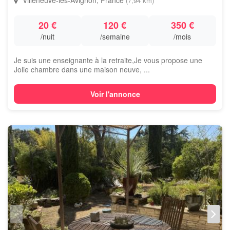
Villeneuve-lès-Avignon, France
(7,94 km)
20 €
120 €
350 €
/nuit
/semaine
/mois
Je suis une enseignante à la retraite,Je vous propose une
Jolie chambre dans une maison neuve, ...
Voir l'annonce