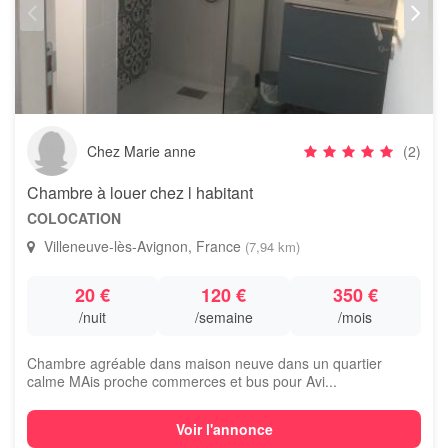
Chez Marie anne
(2)
Chambre à louer chez l habitant
COLOCATION
Villeneuve-lès-Avignon, France
(7,94 km)
20 €
120 €
350 €
/nuit
/semaine
/mois
Chambre agréable dans maison neuve dans un quartier
calme MAis proche commerces et bus pour Avi...
Voir l'annonce