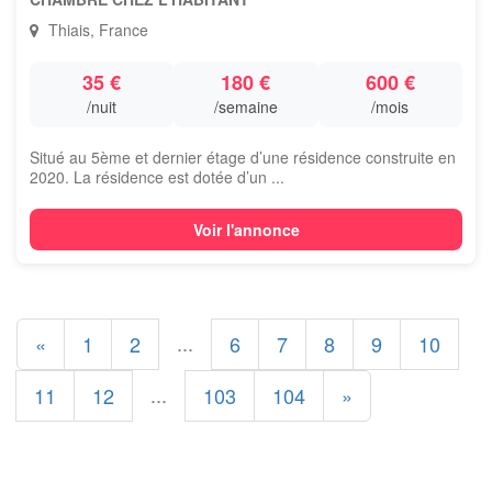
Thiais, France
35 €
180 €
600 €
/nuit
/semaine
/mois
Situé au 5ème et dernier étage d’une résidence construite en
2020. La résidence est dotée d’un ...
Voir l'annonce
...
«
1
2
6
7
8
9
10
...
11
12
103
104
»