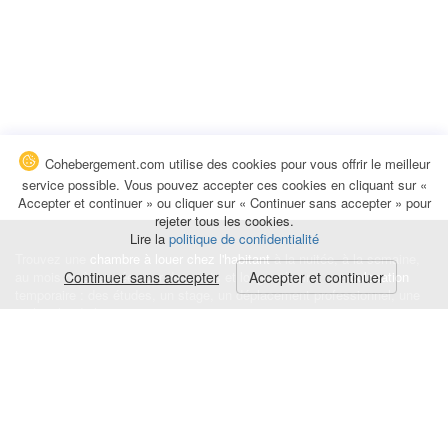
Cohebergement.com utilise des cookies pour vous offrir le meilleur
service possible. Vous pouvez accepter ces cookies en cliquant sur «
Accepter et continuer » ou cliquer sur « Continuer sans accepter » pour
rejeter tous les cookies.
Lire la
politique de confidentialité
Trouvez une
chambre à louer chez l'habitant
à la nuitée, à la semaine,
au mois ou à l'année pour de courts et longs séjours, une
Continuer sans accepter
Accepter et continuer
colocation
temporaire : des études, un stage, un déplacement professionnel, une
recherche de logement.
Événements
|
Blog
|
Avis et commentaires
|
Contact
Louez votre chambre
|
Trouvez un locataire
|
Déposez une alerte