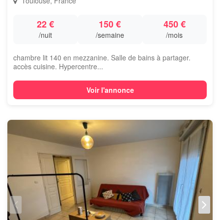
Toulouse, France
22 €
150 €
450 €
/nuit
/semaine
/mois
chambre lit 140 en mezzanine. Salle de bains à partager.
accès cuisine. Hypercentre...
Voir l'annonce