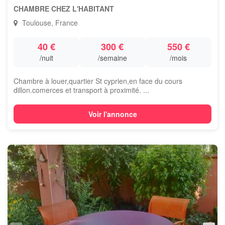
CHAMBRE CHEZ L'HABITANT
Toulouse, France
40 €
300 €
550 €
/nuit
/semaine
/mois
Chambre à louer,quartier St cyprien,en face du cours
dillon.comerces et transport à proximité. ...
Voir l'annonce