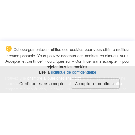
Cohebergement.com utilise des cookies pour vous offrir le meilleur
service possible. Vous pouvez accepter ces cookies en cliquant sur «
Accepter et continuer » ou cliquer sur « Continuer sans accepter » pour
rejeter tous les cookies.
Lire la
politique de confidentialité
Trouvez une
chambre à louer chez l'habitant
à la nuitée, à la semaine,
au mois ou à l'année pour de courts et longs séjours, une
Continuer sans accepter
Accepter et continuer
colocation
temporaire : des études, un stage, un déplacement professionnel, une
recherche de logement.
Événements
|
Blog
|
Avis et commentaires
|
Contact
Louez votre chambre
|
Trouvez un locataire
|
Déposez une alerte