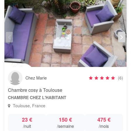
Chez Marie
(6)
Chambre cosy à Toulouse
CHAMBRE CHEZ L'HABITANT
Toulouse, France
23 €
150 €
475 €
/nuit
/semaine
/mois