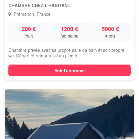
CHAMBRE CHEZ L'HABITANT
Prémanon, France
200 €
1200 €
5000 €
/nuit
/semaine
/mois
Chambre privée avec sa propre salle de bain et son propre
wc. Départ et retour à ski au pied d...
Voir l'annonce