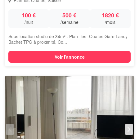
Plan-les-Ouates, Suisse
100 €
500 €
1820 €
/nuit
/semaine
/mois
Sous location studio de 34m² . Plan- les- Ouates Gare Lancy-
Bachet TPG à proximité, Co...
Voir l'annonce