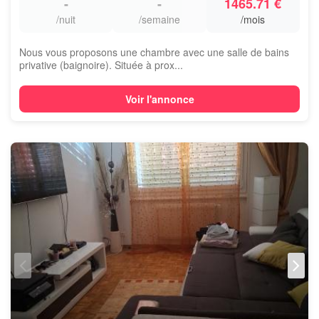
-
-
1465.71 €
/nuit
/semaine
/mois
Nous vous proposons une chambre avec une salle de bains
privative (baignoire). Située à prox...
Voir l'annonce