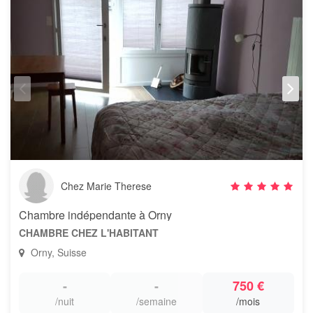
Chez Marie Therese
Chambre indépendante à Orny
CHAMBRE CHEZ L'HABITANT
Orny, Suisse
-
-
750 €
/nuit
/semaine
/mois