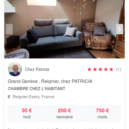
Chez Patricia
(1)
Grand Genève , Reignier, chez PATRICIA
CHAMBRE CHEZ L'HABITANT
Reignier-Esery, France
30 €
200 €
750 €
/nuit
/semaine
/mois