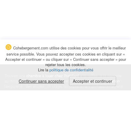
Cohebergement.com utilise des cookies pour vous offrir le meilleur
service possible. Vous pouvez accepter ces cookies en cliquant sur «
Accepter et continuer » ou cliquer sur « Continuer sans accepter » pour
rejeter tous les cookies.
Lire la
politique de confidentialité
Trouvez une
chambre à louer chez l'habitant
à la nuitée, à la semaine,
au mois ou à l'année pour de courts et longs séjours, une
Continuer sans accepter
Accepter et continuer
colocation
temporaire : des études, un stage, un déplacement professionnel, une
recherche de logement.
Événements
|
Blog
|
Avis et commentaires
|
Contact
Louez votre chambre
|
Trouvez un locataire
|
Déposez une alerte