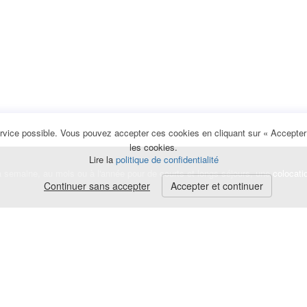
rvice possible. Vous pouvez accepter ces cookies en cliquant sur « Accepter e
les cookies.
Lire la
politique de confidentialité
la semaine, au mois ou à l'année pour de courts et longs séjours, une
colocati
Continuer sans accepter
Accepter et continuer
lerte
e de cookies
|
Mentions légales