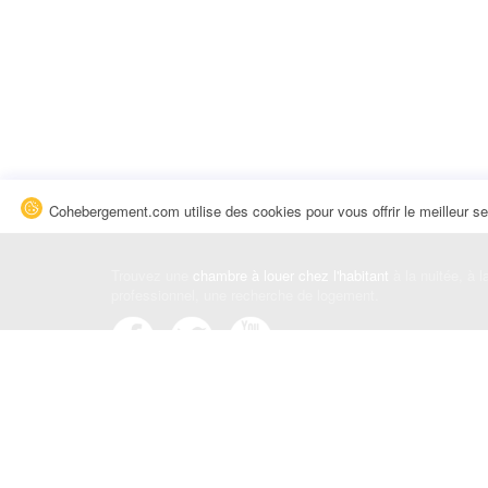
Cohebergement.com utilise des cookies pour vous offrir le meilleur se
Trouvez une
chambre à louer chez l'habitant
à la nuitée, à 
professionnel, une recherche de logement.
Événements
|
Blog
|
Avis et commentaires
|
Contact
Louez votre chambre
|
Trouvez un locataire
|
Déposez une a
Conditions générales
|
Politique de confidentialité
|
Politiqu
© Cohebergement.com 2026