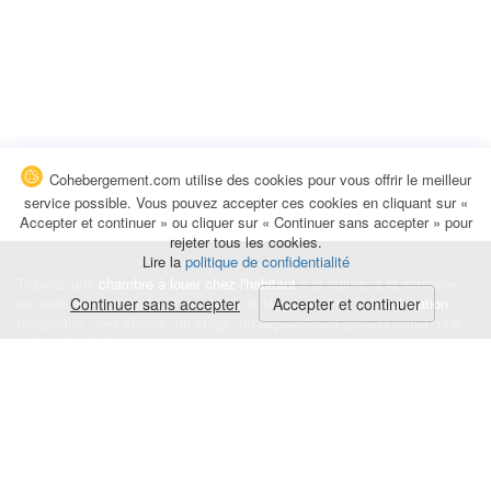
Cohebergement.com utilise des cookies pour vous offrir le meilleur
service possible. Vous pouvez accepter ces cookies en cliquant sur «
Accepter et continuer » ou cliquer sur « Continuer sans accepter » pour
rejeter tous les cookies.
Lire la
politique de confidentialité
Trouvez une
chambre à louer chez l'habitant
à la nuitée, à la semaine,
au mois ou à l'année pour de courts et longs séjours, une
Continuer sans accepter
Accepter et continuer
colocation
temporaire : des études, un stage, un déplacement professionnel, une
recherche de logement.
Événements
|
Blog
|
Avis et commentaires
|
Contact
Louez votre chambre
|
Trouvez un locataire
|
Déposez une alerte