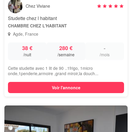
Chez Viviane
Studette chez l habitant
CHAMBRE CHEZ L'HABITANT
Agde, France
38 €
280 €
-
/nuit
/semaine
/mois
Cette studette avec 1 lit de 90 ..1frigo, 1micro
onde,1penderie,armoire ,grand miroir,la douch...
Voir l'annonce