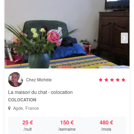
Chez Michèle
La maison du chat - colocation
COLOCATION
Agde, France
25 €
150 €
480 €
/nuit
/semaine
/mois