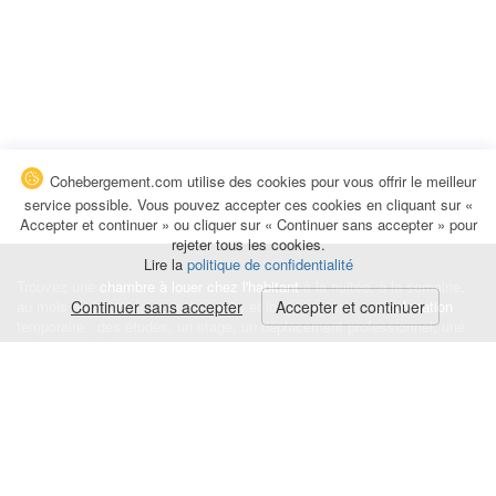
Cohebergement.com utilise des cookies pour vous offrir le meilleur
service possible. Vous pouvez accepter ces cookies en cliquant sur «
Accepter et continuer » ou cliquer sur « Continuer sans accepter » pour
rejeter tous les cookies.
Lire la
politique de confidentialité
Trouvez une
chambre à louer chez l'habitant
à la nuitée, à la semaine,
au mois ou à l'année pour de courts et longs séjours, une
Continuer sans accepter
Accepter et continuer
colocation
temporaire : des études, un stage, un déplacement professionnel, une
recherche de logement.
Événements
|
Blog
|
Avis et commentaires
|
Contact
Louez votre chambre
|
Trouvez un locataire
|
Déposez une alerte