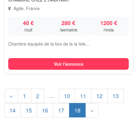
Agde, France
40 €
280 €
1200 €
/nuit
/semaine
/mois
Chambre équipée de la box de la la tele...
Voir l'annonce
...
«
1
2
10
11
12
13
14
15
16
17
18
»