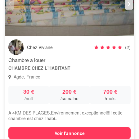
Chez Viviane
(2)
Chambre a louer
CHAMBRE CHEZ L'HABITANT
Agde, France
30 €
200 €
700 €
/nuit
/semaine
/mois
A 4KM DES PLAGES,Environnement exceptionnel!!!! cette
chambre est chez l'habi...
Voir l'annonce