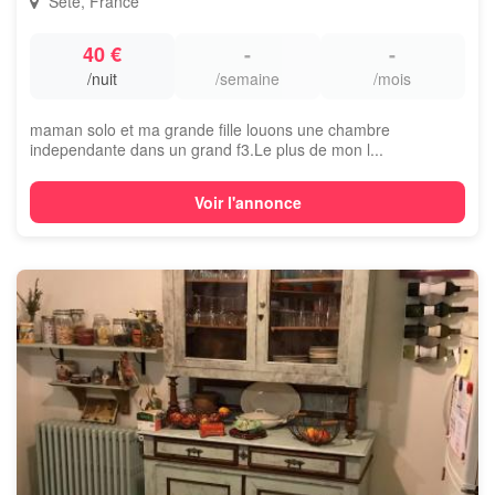
Sète, France
40 €
-
-
/nuit
/semaine
/mois
maman solo et ma grande fille louons une chambre
independante dans un grand f3.Le plus de mon l...
Voir l'annonce