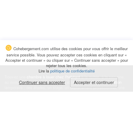
Cohebergement.com utilise des cookies pour vous offrir le meilleur
service possible. Vous pouvez accepter ces cookies en cliquant sur «
Accepter et continuer » ou cliquer sur « Continuer sans accepter » pour
rejeter tous les cookies.
Lire la
politique de confidentialité
Trouvez une
chambre à louer chez l'habitant
à la nuitée, à la semaine,
au mois ou à l'année pour de courts et longs séjours, une
Continuer sans accepter
Accepter et continuer
colocation
temporaire : des études, un stage, un déplacement professionnel, une
recherche de logement.
Événements
|
Blog
|
Avis et commentaires
|
Contact
Louez votre chambre
|
Trouvez un locataire
|
Déposez une alerte