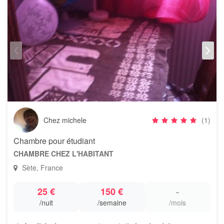
Chez michele
(1)
Chambre pour étudiant
CHAMBRE CHEZ L'HABITANT
Sète, France
25 €
150 €
-
/nuit
/semaine
/mois