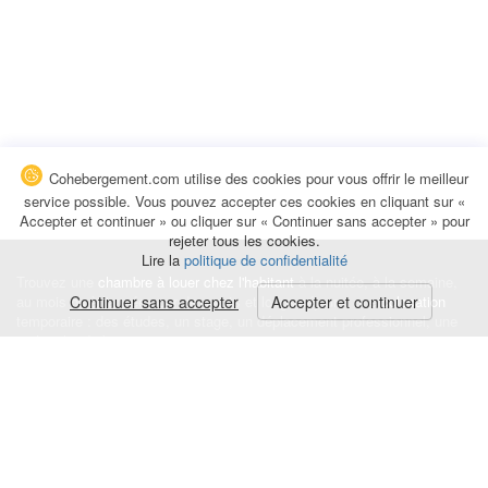
Cohebergement.com utilise des cookies pour vous offrir le meilleur
service possible. Vous pouvez accepter ces cookies en cliquant sur «
Accepter et continuer » ou cliquer sur « Continuer sans accepter » pour
rejeter tous les cookies.
Lire la
politique de confidentialité
Trouvez une
chambre à louer chez l'habitant
à la nuitée, à la semaine,
au mois ou à l'année pour de courts et longs séjours, une
Continuer sans accepter
Accepter et continuer
colocation
temporaire : des études, un stage, un déplacement professionnel, une
recherche de logement.
Événements
|
Blog
|
Avis et commentaires
|
Contact
Louez votre chambre
|
Trouvez un locataire
|
Déposez une alerte