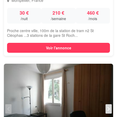
Montpellier, France
30 €
210 €
460 €
/nuit
/semaine
/mois
Proche centre ville, 100m de la station de tram n2 St
Cléophas ...3 stations de la gare St Roch...
Voir l'annonce