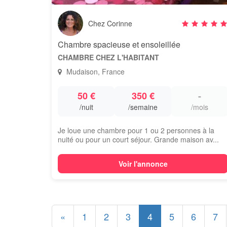
Chez Corinne
Chambre spacieuse et ensoleillée
CHAMBRE CHEZ L'HABITANT
Mudaison, France
50 €
350 €
-
/nuit
/semaine
/mois
Je loue une chambre pour 1 ou 2 personnes à la
nuité ou pour un court séjour. Grande maison av...
Voir l'annonce
«
1
2
3
4
5
6
7