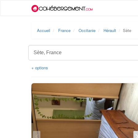
Accueil
France
Occitanie
Hérault
Sète
+ options