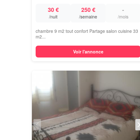
30 €
250 €
-
/nuit
/semaine
/mois
chambre 9 m2 tout confort Partage salon cuisine 33
m2...
Voir l'annonce