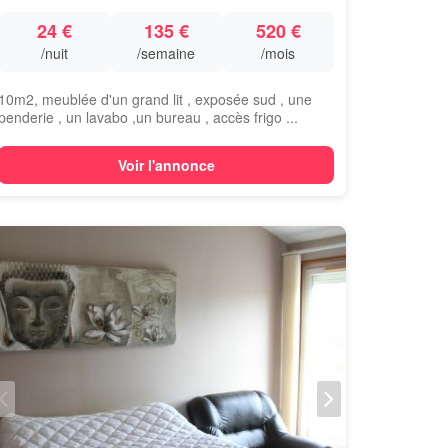
24 €
135 €
520 €
/nuit
/semaine
/mois
10m2, meublée d'un grand lit , exposée sud , une
penderie , un lavabo ,un bureau , accès frigo ...
Voir l'annonce