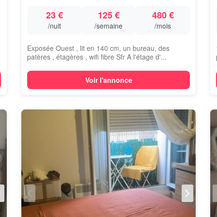
23 €
125 €
480 €
/nuit
/semaine
/mois
Exposée Ouest , lit en 140 cm, un bureau, des
patères , étagères , wifi fibre Sfr A l'étage d'...
Voir l'annonce