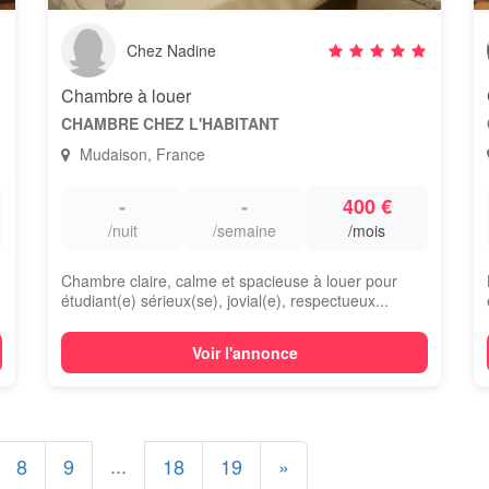
Chez Nadine
Chambre à louer
CHAMBRE CHEZ L'HABITANT
Mudaison, France
-
-
400 €
/nuit
/semaine
/mois
Chambre claire, calme et spacieuse à louer pour
étudiant(e) sérieux(se), jovial(e), respectueux...
Voir l'annonce
...
8
9
18
19
»