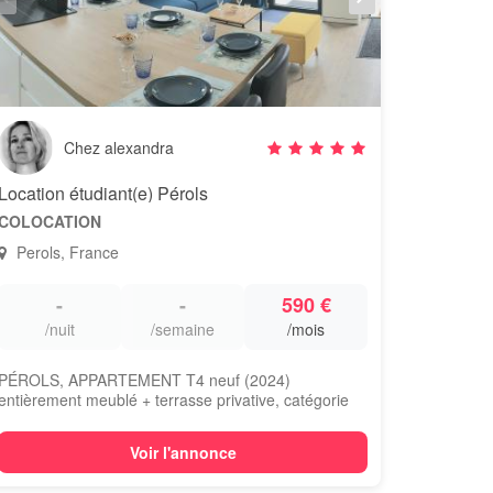
Chez alexandra
Location étudiant(e) Pérols
COLOCATION
Perols, France
-
-
590 €
/nuit
/semaine
/mois
PÉROLS, APPARTEMENT T4 neuf (2024)
entièrement meublé + terrasse privative, catégorie
supérieur...
Voir l'annonce