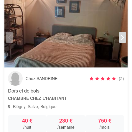
Chez SANDRINE
(2)
Dors et de bois
CHAMBRE CHEZ L'HABITANT
Blégny, Saive, Belgique
40 €
230 €
750 €
/nuit
/semaine
/mois