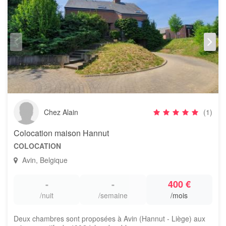
Chez Alain
(1)
Colocation maison Hannut
COLOCATION
Avin, Belgique
-
-
400 €
/nuit
/semaine
/mois
Deux chambres sont proposées à Avin (Hannut - Liège) aux