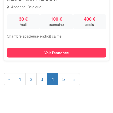
Andenne, Belgique
30 €
100 €
400 €
/nuit
/semaine
/mois
Chambre spacieuse endroit calme...
Voir l'annonce
«
1
2
3
4
5
»