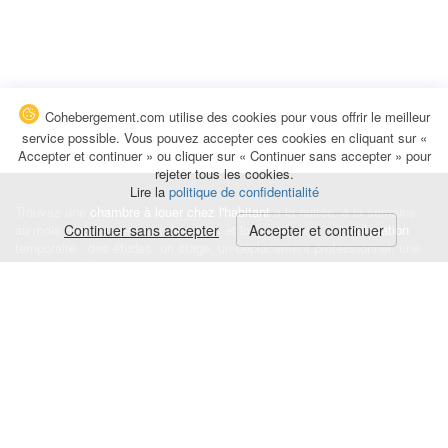
Cohebergement.com utilise des cookies pour vous offrir le meilleur
service possible. Vous pouvez accepter ces cookies en cliquant sur «
Accepter et continuer » ou cliquer sur « Continuer sans accepter » pour
rejeter tous les cookies.
Lire la
politique de confidentialité
Trouvez une
chambre à louer chez l'habitant
à la nuitée, à la semaine,
au mois ou à l'année pour de courts et longs séjours, une
Continuer sans accepter
Accepter et continuer
colocation
temporaire : des études, un stage, un déplacement professionnel, une
recherche de logement.
Événements
|
Blog
|
Avis et commentaires
|
Contact
Louez votre chambre
|
Trouvez un locataire
|
Déposez une alerte
Conditions générales
|
Politique de confidentialité
|
Politique de cookies
|
Mentions légales