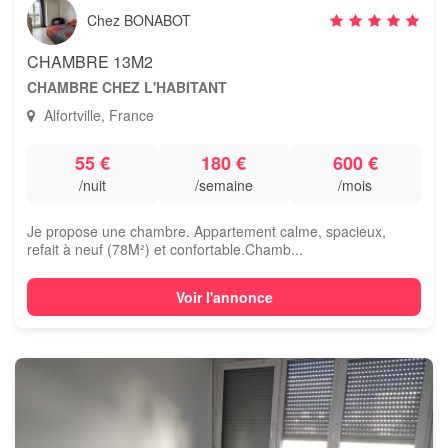
Chez BONABOT
CHAMBRE 13M2
CHAMBRE CHEZ L'HABITANT
Alfortville, France
55 €
180 €
600 €
/nuit
/semaine
/mois
Je propose une chambre. Appartement calme, spacieux,
refait à neuf (78M²) et confortable.Chamb...
Voir l'annonce