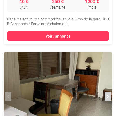
40 €
250 €
1200 €
/nuit
/semaine
/mois
Dans maison toutes commodités, situé à 5 mn de la gare RER
B Baconnets / Fontaine Michalon (20...
Voir l'annonce