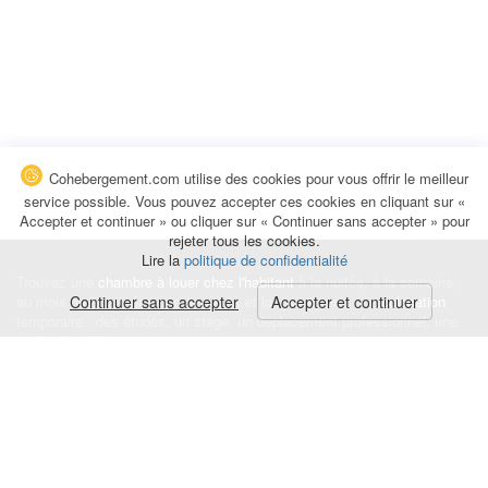
Cohebergement.com utilise des cookies pour vous offrir le meilleur
service possible. Vous pouvez accepter ces cookies en cliquant sur «
Accepter et continuer » ou cliquer sur « Continuer sans accepter » pour
rejeter tous les cookies.
Lire la
politique de confidentialité
Trouvez une
chambre à louer chez l'habitant
à la nuitée, à la semaine,
au mois ou à l'année pour de courts et longs séjours, une
Continuer sans accepter
Accepter et continuer
colocation
temporaire : des études, un stage, un déplacement professionnel, une
recherche de logement.
Événements
|
Blog
|
Avis et commentaires
|
Contact
Louez votre chambre
|
Trouvez un locataire
|
Déposez une alerte