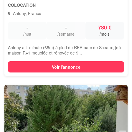
COLOCATION
Antony, France
-
-
780 €
/nuit
/semaine
/mois
Antony à 1 minute (65m) à pied du RER parc de Sceaux, jolie
maison R+1 meublée et rénovée de 9...
Voir l'annonce