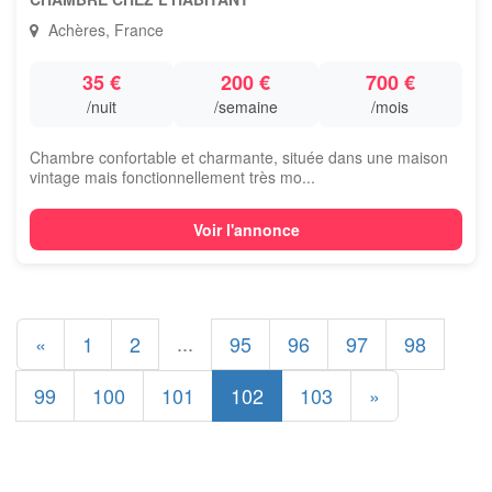
Achères, France
35 €
200 €
700 €
/nuit
/semaine
/mois
Chambre confortable et charmante, située dans une maison
vintage mais fonctionnellement très mo...
Voir l'annonce
...
«
1
2
95
96
97
98
99
100
101
102
103
»