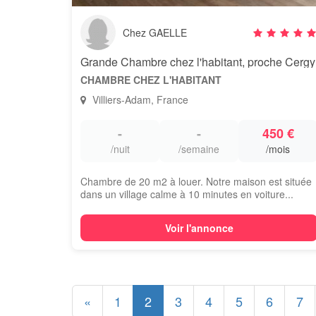
Chez GAELLE
Grande Chambre chez l'habitant, proche Cergy
CHAMBRE CHEZ L'HABITANT
Villiers-Adam, France
-
-
450 €
/nuit
/semaine
/mois
Chambre de 20 m2 à louer. Notre maison est située
dans un village calme à 10 minutes en voiture...
Voir l'annonce
«
1
2
3
4
5
6
7