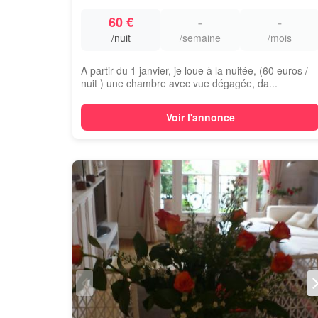
60 €
-
-
/nuit
/semaine
/mois
A partir du 1 janvier, je loue à la nuitée, (60 euros /
nuit ) une chambre avec vue dégagée, da...
Voir l'annonce