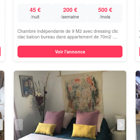
45 €
200 €
500 €
/nuit
/semaine
/mois
Chambre indépendante de 9 M2 avec dressing clic
clac balcon bureau dans appartement de 70m2 ....
Voir l'annonce