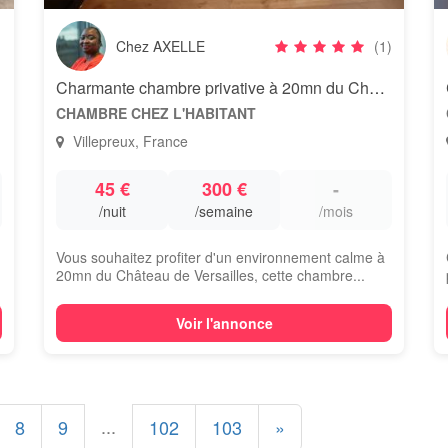
Chez AXELLE
(1)
Charmante chambre privative à 20mn du Château de Versailles
CHAMBRE CHEZ L'HABITANT
Villepreux, France
45 €
300 €
-
/nuit
/semaine
/mois
Vous souhaitez profiter d'un environnement calme à
20mn du Château de Versailles, cette chambre...
Voir l'annonce
...
8
9
102
103
»