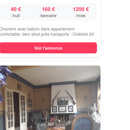
40 €
160 €
1200 €
/nuit
/semaine
/mois
Chambre avec balcon dans appartement
confortable, bien situé près transports : Châtelet 20'
par...
Voir l'annonce