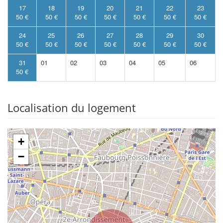
17
18
19
20
21
22
23
50 €
50 €
50 €
50 €
50 €
50 €
50 €
24
25
26
27
28
29
30
50 €
50 €
50 €
50 €
50 €
50 €
50 €
31
01
02
03
04
05
06
50 €
Localisation du logement
+
−