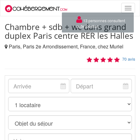
Toggle
naviga
Chambre + sdb + wc dans grand
duplex Paris centre RER les Halles
Paris, Paris 2e Arrondissement, France, chez Muriel
70 avis