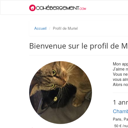
Accueil
Profil de Muriel
Bienvenue sur le profil de M
Mon appa
J’aime m
Vous ne 
vous aim
Alors no
1 an
Chambr
Paris, Pa
50 €
/nui