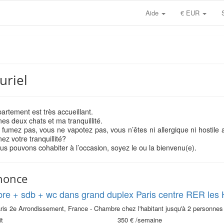
Aide
€ EUR
uriel
rtement est très accueillant.
es deux chats et ma tranquillité.
fumez pas, vous ne vapotez pas, vous n’êtes ni allergique ni hostile 
ez votre tranquillité?
us pouvons cohabiter à l’occasion, soyez le ou la bienvenu(e).
nonce
e + sdb + wc dans grand duplex Paris centre RER les 
ris 2e Arrondissement, France - Chambre chez l'habitant jusqu'à 2 personnes
t
350 €
/semaine