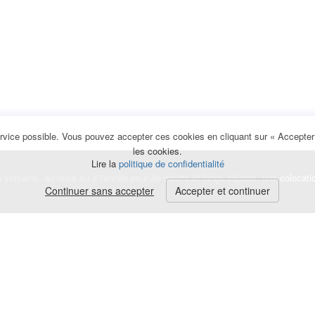
rvice possible. Vous pouvez accepter ces cookies en cliquant sur « Accepter e
les cookies.
Lire la
politique de confidentialité
la semaine, au mois ou à l'année pour de courts et longs séjours, une
colocati
Continuer sans accepter
Accepter et continuer
lerte
e de cookies
|
Mentions légales