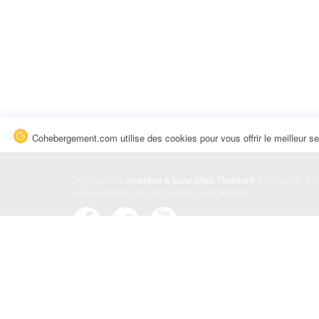
Cohebergement.com utilise des cookies pour vous offrir le meilleur se
Trouvez une
chambre à louer chez l'habitant
à la nuitée, à 
professionnel, une recherche de logement.
Événements
|
Blog
|
Avis et commentaires
|
Contact
Louez votre chambre
|
Trouvez un locataire
|
Déposez une a
Conditions générales
|
Politique de confidentialité
|
Politiqu
© Cohebergement.com 2026