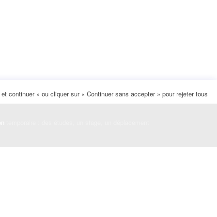
t continuer » ou cliquer sur « Continuer sans accepter » pour rejeter tous
on
temporaire : des études, un stage, un déplacement