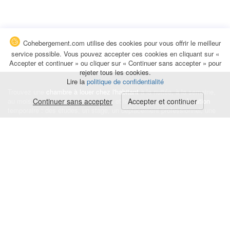
Cohebergement.com utilise des cookies pour vous offrir le meilleur
service possible. Vous pouvez accepter ces cookies en cliquant sur «
Accepter et continuer » ou cliquer sur « Continuer sans accepter » pour
rejeter tous les cookies.
Lire la
politique de confidentialité
Trouvez une
chambre à louer chez l'habitant
à la nuitée, à la semaine,
au mois ou à l'année pour de courts et longs séjours, une
Continuer sans accepter
Accepter et continuer
colocation
temporaire : des études, un stage, un déplacement professionnel, une
recherche de logement.
Événements
|
Blog
|
Avis et commentaires
|
Contact
Louez votre chambre
|
Trouvez un locataire
|
Déposez une alerte
Conditions générales
|
Politique de confidentialité
|
Politique de cookies
|
Mentions légales
© Cohebergement.com 2026