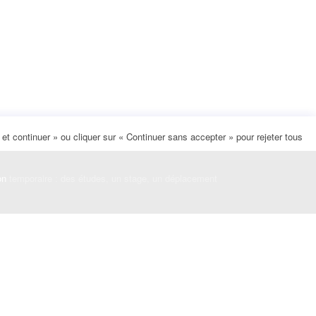
t continuer » ou cliquer sur « Continuer sans accepter » pour rejeter tous
on
temporaire : des études, un stage, un déplacement