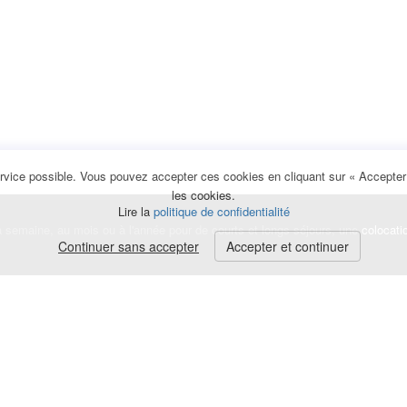
rvice possible. Vous pouvez accepter ces cookies en cliquant sur « Accepter e
les cookies.
Lire la
politique de confidentialité
la semaine, au mois ou à l'année pour de courts et longs séjours, une
colocati
Continuer sans accepter
Accepter et continuer
lerte
e de cookies
|
Mentions légales