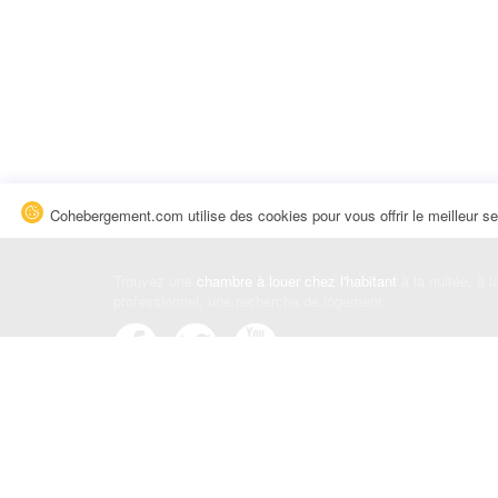
Cohebergement.com utilise des cookies pour vous offrir le meilleur se
Trouvez une
chambre à louer chez l'habitant
à la nuitée, à 
professionnel, une recherche de logement.
Événements
|
Blog
|
Avis et commentaires
|
Contact
Louez votre chambre
|
Trouvez un locataire
|
Déposez une a
Conditions générales
|
Politique de confidentialité
|
Politiqu
© Cohebergement.com 2026