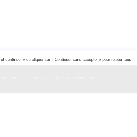
t continuer » ou cliquer sur « Continuer sans accepter » pour rejeter tous
on
temporaire : des études, un stage, un déplacement