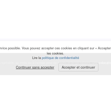
rvice possible. Vous pouvez accepter ces cookies en cliquant sur « Accepter e
les cookies.
Lire la
politique de confidentialité
la semaine, au mois ou à l'année pour de courts et longs séjours, une
colocati
Continuer sans accepter
Accepter et continuer
lerte
e de cookies
|
Mentions légales