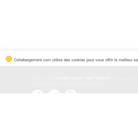
Cohebergement.com utilise des cookies pour vous offrir le meilleur se
Trouvez une
chambre à louer chez l'habitant
à la nuitée, à 
professionnel, une recherche de logement.
Événements
|
Blog
|
Avis et commentaires
|
Contact
Louez votre chambre
|
Trouvez un locataire
|
Déposez une a
Conditions générales
|
Politique de confidentialité
|
Politiqu
© Cohebergement.com 2026