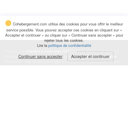
Cohebergement.com utilise des cookies pour vous offrir le meilleur
service possible. Vous pouvez accepter ces cookies en cliquant sur «
Accepter et continuer » ou cliquer sur « Continuer sans accepter » pour
rejeter tous les cookies.
Lire la
politique de confidentialité
Trouvez une
chambre à louer chez l'habitant
à la nuitée, à la semaine,
au mois ou à l'année pour de courts et longs séjours, une
Continuer sans accepter
Accepter et continuer
colocation
temporaire : des études, un stage, un déplacement professionnel, une
recherche de logement.
Événements
|
Blog
|
Avis et commentaires
|
Contact
Louez votre chambre
|
Trouvez un locataire
|
Déposez une alerte
Conditions générales
|
Politique de confidentialité
|
Politique de cookies
|
Mentions légales
© Cohebergement.com 2026