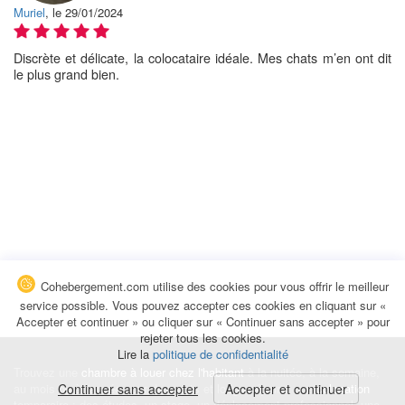
Muriel
, le 29/01/2024
Discrète et délicate, la colocataire idéale. Mes chats m’en ont dit
le plus grand bien.
Cohebergement.com utilise des cookies pour vous offrir le meilleur
service possible. Vous pouvez accepter ces cookies en cliquant sur «
Accepter et continuer » ou cliquer sur « Continuer sans accepter » pour
rejeter tous les cookies.
Lire la
politique de confidentialité
Trouvez une
chambre à louer chez l'habitant
à la nuitée, à la semaine,
au mois ou à l'année pour de courts et longs séjours, une
Continuer sans accepter
Accepter et continuer
colocation
temporaire : des études, un stage, un déplacement professionnel, une