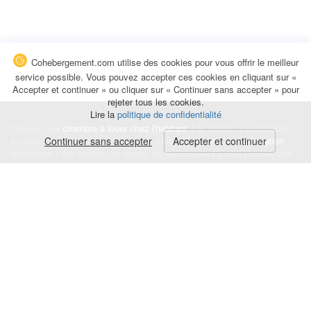
Cohebergement.com utilise des cookies pour vous offrir le meilleur
service possible. Vous pouvez accepter ces cookies en cliquant sur «
Accepter et continuer » ou cliquer sur « Continuer sans accepter » pour
rejeter tous les cookies.
Lire la
politique de confidentialité
Trouvez une
chambre à louer chez l'habitant
à la nuitée, à la semaine,
au mois ou à l'année pour de courts et longs séjours, une
Continuer sans accepter
Accepter et continuer
colocation
temporaire : des études, un stage, un déplacement professionnel, une
recherche de logement.
Événements
|
Blog
|
Avis et commentaires
|
Contact
Louez votre chambre
|
Trouvez un locataire
|
Déposez une alerte
Conditions générales
|
Politique de confidentialité
|
Politique de cookies
|
Mentions légales
© Cohebergement.com 2026