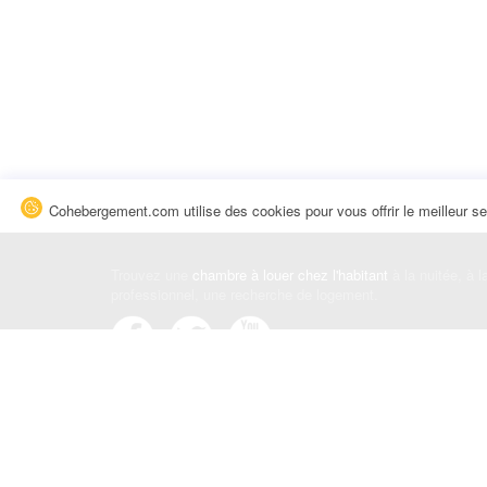
Cohebergement.com utilise des cookies pour vous offrir le meilleur se
Trouvez une
chambre à louer chez l'habitant
à la nuitée, à 
professionnel, une recherche de logement.
Événements
|
Blog
|
Avis et commentaires
|
Contact
Louez votre chambre
|
Trouvez un locataire
|
Déposez une a
Conditions générales
|
Politique de confidentialité
|
Politiqu
© Cohebergement.com 2026