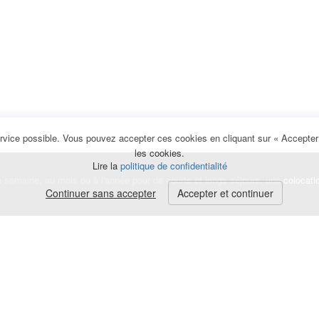
rvice possible. Vous pouvez accepter ces cookies en cliquant sur « Accepter e
les cookies.
Lire la
politique de confidentialité
la semaine, au mois ou à l'année pour de courts et longs séjours, une
colocati
Continuer sans accepter
Accepter et continuer
lerte
e de cookies
|
Mentions légales