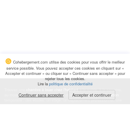
Cohebergement.com utilise des cookies pour vous offrir le meilleur
service possible. Vous pouvez accepter ces cookies en cliquant sur «
Accepter et continuer » ou cliquer sur « Continuer sans accepter » pour
rejeter tous les cookies.
Lire la
politique de confidentialité
Trouvez une
chambre à louer chez l'habitant
à la nuitée, à la semaine,
au mois ou à l'année pour de courts et longs séjours, une
Continuer sans accepter
Accepter et continuer
colocation
temporaire : des études, un stage, un déplacement professionnel, une
recherche de logement.
Événements
|
Blog
|
Avis et commentaires
|
Contact