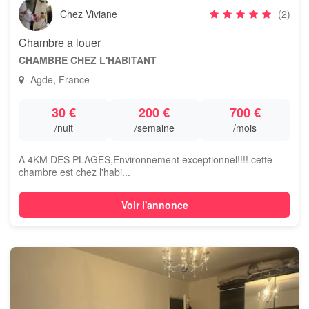
Chez Viviane
(2)
Chambre a louer
CHAMBRE CHEZ L'HABITANT
Agde, France
30 €
200 €
700 €
/nuit
/semaine
/mois
A 4KM DES PLAGES,Environnement exceptionnel!!!! cette
chambre est chez l'habi...
Voir l'annonce