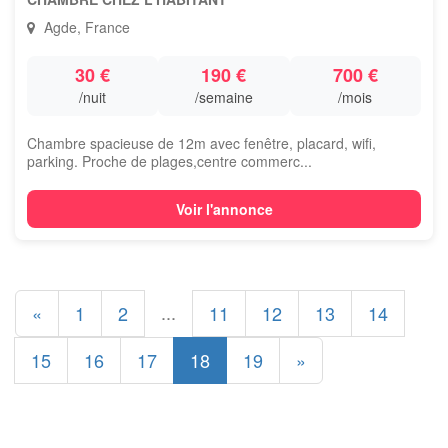
Agde, France
30 €
190 €
700 €
/nuit
/semaine
/mois
Chambre spacieuse de 12m avec fenêtre, placard, wifi,
parking. Proche de plages,centre commerc...
Voir l'annonce
...
«
1
2
11
12
13
14
15
16
17
18
19
»