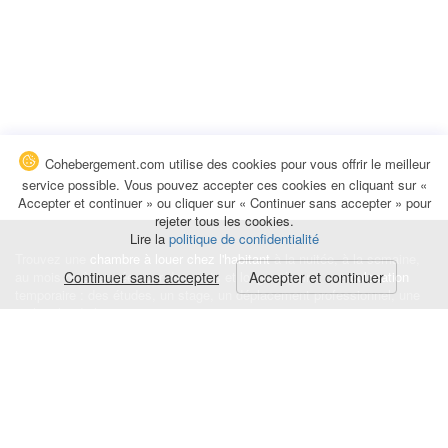
Cohebergement.com utilise des cookies pour vous offrir le meilleur
service possible. Vous pouvez accepter ces cookies en cliquant sur «
Accepter et continuer » ou cliquer sur « Continuer sans accepter » pour
rejeter tous les cookies.
Lire la
politique de confidentialité
Trouvez une
chambre à louer chez l'habitant
à la nuitée, à la semaine,
au mois ou à l'année pour de courts et longs séjours, une
Continuer sans accepter
Accepter et continuer
colocation
temporaire : des études, un stage, un déplacement professionnel, une
recherche de logement.
Événements
|
Blog
|
Avis et commentaires
|
Contact
Louez votre chambre
|
Trouvez un locataire
|
Déposez une alerte