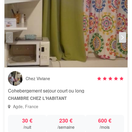
Chez Viviane
Cohebergement sejour court ou long
CHAMBRE CHEZ L'HABITANT
Agde, France
30 €
230 €
600 €
/nuit
/semaine
/mois