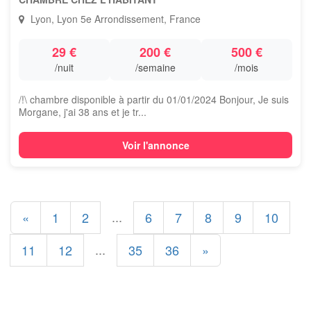
Lyon, Lyon 5e Arrondissement, France
29 €
200 €
500 €
/nuit
/semaine
/mois
/!\ chambre disponible à partir du 01/01/2024 Bonjour, Je suis
Morgane, j'ai 38 ans et je tr...
Voir l'annonce
...
«
1
2
6
7
8
9
10
...
11
12
35
36
»