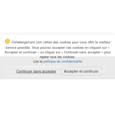
Cohebergement.com utilise des cookies pour vous offrir le meilleur
service possible. Vous pouvez accepter ces cookies en cliquant sur «
Accepter et continuer » ou cliquer sur « Continuer sans accepter » pour
rejeter tous les cookies.
Lire la
politique de confidentialité
Trouvez une
chambre à louer chez l'habitant
à la nuitée, à la semaine,
au mois ou à l'année pour de courts et longs séjours, une
Continuer sans accepter
Accepter et continuer
colocation
temporaire : des études, un stage, un déplacement professionnel, une
recherche de logement.
Événements
|
Blog
|
Avis et commentaires
|
Contact
Louez votre chambre
|
Trouvez un locataire
|
Déposez une alerte