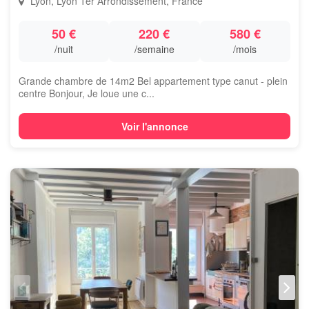
Lyon, Lyon 1er Arrondissement, France
50 €
220 €
580 €
/nuit
/semaine
/mois
Grande chambre de 14m2 Bel appartement type canut - plein
centre Bonjour, Je loue une c...
Voir l'annonce