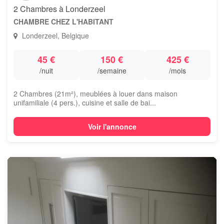
2 Chambres à Londerzeel
CHAMBRE CHEZ L'HABITANT
Londerzeel, Belgique
45 €
150 €
425 €
/nuit
/semaine
/mois
2 Chambres (21m²), meublées à louer dans maison
unifamiliale (4 pers.), cuisine et salle de bai...
Voir l'annonce