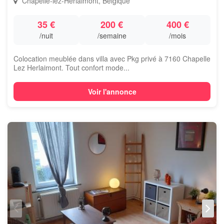
Chapelle-lez-Herlaimont, Belgique
35 €
200 €
400 €
/nuit
/semaine
/mois
Colocation meublée dans villa avec Pkg privé à 7160 Chapelle
Lez Herlaimont. Tout confort mode...
Voir l'annonce