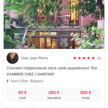
Chez Jean-Pierre
(2)
Chambre indépendante dans vaste appartement "Belle Epoque" avec jardin
CHAMBRE CHEZ L'HABITANT
Saint-Gilles, Belgique
45 €
260 €
800 €
/nuit
/semaine
/mois