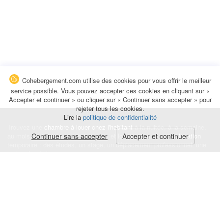
Cohebergement.com utilise des cookies pour vous offrir le meilleur
service possible. Vous pouvez accepter ces cookies en cliquant sur «
Accepter et continuer » ou cliquer sur « Continuer sans accepter » pour
rejeter tous les cookies.
Lire la
politique de confidentialité
Trouvez une
chambre à louer chez l'habitant
à la nuitée, à la semaine,
au mois ou à l'année pour de courts et longs séjours, une
Continuer sans accepter
Accepter et continuer
colocation
temporaire : des études, un stage, un déplacement professionnel, une
recherche de logement.
Événements
|
Blog
|
Avis et commentaires
|
Contact
Louez votre chambre
|
Trouvez un locataire
|
Déposez une alerte