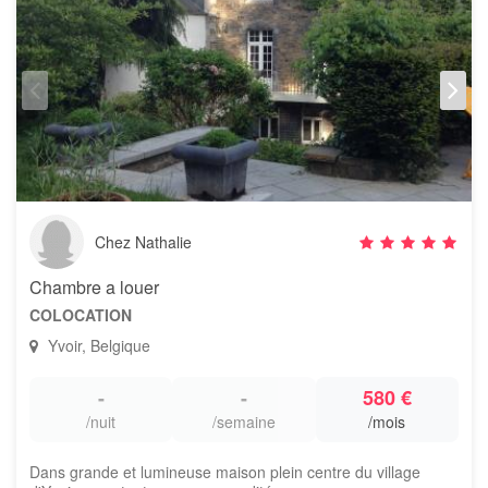
Chez Nathalie
Chambre a louer
COLOCATION
Yvoir, Belgique
-
-
580 €
/nuit
/semaine
/mois
Dans grande et lumineuse maison plein centre du village