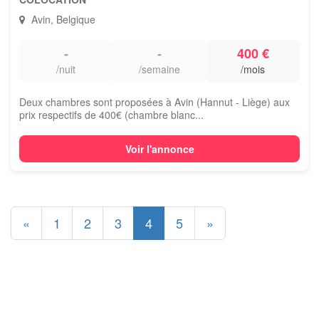
Avin, Belgique
-
-
400 €
/nuit
/semaine
/mois
Deux chambres sont proposées à Avin (Hannut - Liège) aux
prix respectifs de 400€ (chambre blanc...
Voir l'annonce
«
1
2
3
4
5
»