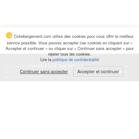
Cohebergement.com utilise des cookies pour vous offrir le meilleur
service possible. Vous pouvez accepter ces cookies en cliquant sur «
Accepter et continuer » ou cliquer sur « Continuer sans accepter » pour
rejeter tous les cookies.
Lire la
politique de confidentialité
Trouvez une
chambre à louer chez l'habitant
à la nuitée, à la semaine,
au mois ou à l'année pour de courts et longs séjours, une
Continuer sans accepter
Accepter et continuer
colocation
temporaire : des études, un stage, un déplacement professionnel, une
recherche de logement.
Événements
|
Blog
|
Avis et commentaires
|
Contact
Louez votre chambre
|
Trouvez un locataire
|
Déposez une alerte
Conditions générales
|
Politique de confidentialité
|
Politique de cookies
|
Mentions légales