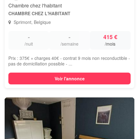
Chambre chez l'habitant
CHAMBRE CHEZ L'HABITANT
Sprimont, Belgique
-
-
415 €
/nuit
/semaine
/mois
Prix : 375€ + charges 40€ - contrat 9 mois non reconductible -
pas de domiciliation possible - ...
Voir l'annonce