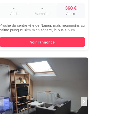
-
-
360 €
/nuit
/semaine
/mois
Proche du centre ville de Namur, mais néanmoins au
calme puisque 3km m'en sépare, le bus a 50m ...
Voir l'annonce