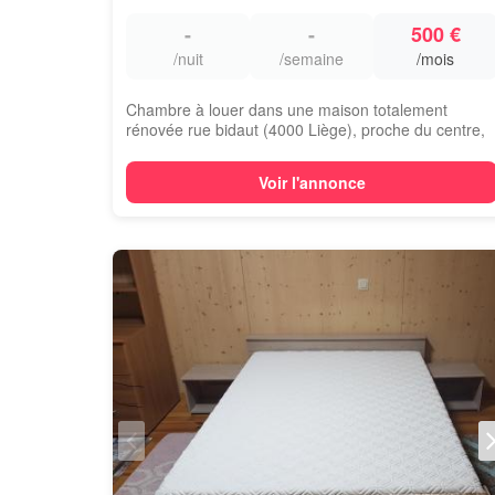
-
-
500 €
/nuit
/semaine
/mois
Chambre à louer dans une maison totalement
rénovée rue bidaut (4000 Liège), proche du centre,
d...
Voir l'annonce