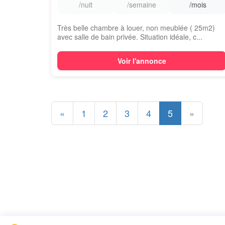
/nuit
/semaine
/mois
Très belle chambre à louer, non meublée ( 25m2)
avec salle de bain privée. Situation idéale, c...
Voir l'annonce
«
1
2
3
4
5
»