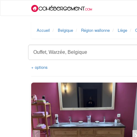
Accueil
Belgique
Région wallonne
Liège
O
+ options