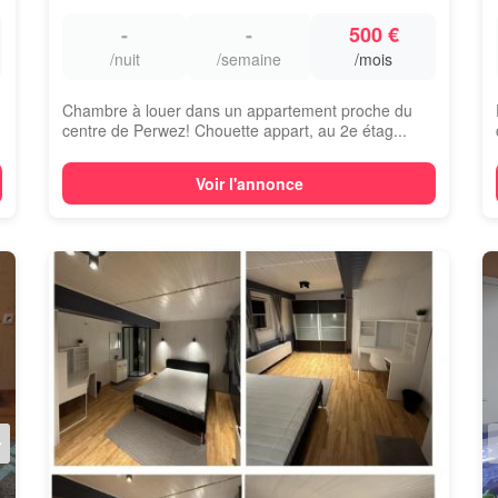
-
-
500 €
/nuit
/semaine
/mois
Chambre à louer dans un appartement proche du
centre de Perwez! Chouette appart, au 2e étag...
Voir l'annonce