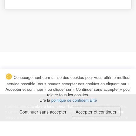
Cohebergement.com utilise des cookies pour vous offrir le meilleur
service possible. Vous pouvez accepter ces cookies en cliquant sur «
Accepter et continuer » ou cliquer sur « Continuer sans accepter » pour
rejeter tous les cookies.
Lire la
politique de confidentialité
Trouvez une
chambre à louer chez l'habitant
à la nuitée, à la semaine,
au mois ou à l'année pour de courts et longs séjours, une
Continuer sans accepter
Accepter et continuer
colocation
temporaire : des études, un stage, un déplacement professionnel, une
recherche de logement.