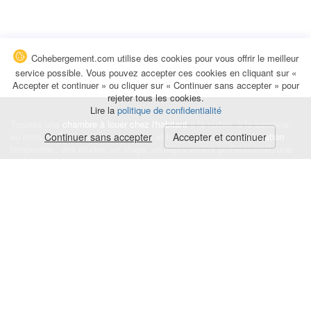
Cohebergement.com utilise des cookies pour vous offrir le meilleur
service possible. Vous pouvez accepter ces cookies en cliquant sur «
Accepter et continuer » ou cliquer sur « Continuer sans accepter » pour
rejeter tous les cookies.
Lire la
politique de confidentialité
Trouvez une
chambre à louer chez l'habitant
à la nuitée, à la semaine,
au mois ou à l'année pour de courts et longs séjours, une
Continuer sans accepter
Accepter et continuer
colocation
temporaire : des études, un stage, un déplacement professionnel, une
recherche de logement.
Événements
|
Blog
|
Avis et commentaires
|
Contact
Louez votre chambre
|
Trouvez un locataire
|
Déposez une alerte
Conditions générales
|
Politique de confidentialité
|
Politique de cookies
|
Mentions légales
© Cohebergement.com 2026